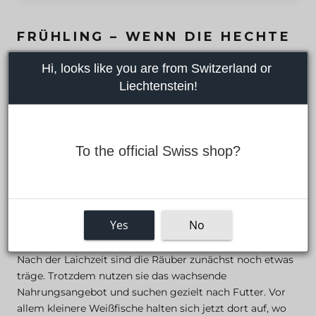
FRÜHLING – WENN DIE HECHTE
WIEDER AKTIV WERDEN
Hi, looks like you are from Switzerland or 
Liechtenstein!
Im Frühling beginnt das Spiel von vorn. Die Schonzeit ist
vorbei, die Hechte ziehen aus ihrer Winterruhe in die
flacheren Gewässerbereiche. Das Wasser erwärmt sich
langsam, die Natur kommt in Gang – und der Hecht mit
To the official Swiss shop?
ihr. Doch wer denkt, man kann jetzt einfach
draufloswerfen, liegt falsch.
SO VERHÄLT SICH DER HECHT IM
Yes
No
FRÜHLING
Nach der Laichzeit sind die Räuber zunächst noch etwas
träge. Trotzdem nutzen sie das wachsende
Nahrungsangebot und suchen gezielt nach Futter. Vor
allem kleinere Weißfische halten sich jetzt dort auf, wo