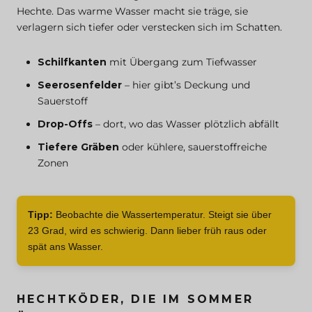
Hechte. Das warme Wasser macht sie träge, sie
verlagern sich tiefer oder verstecken sich im Schatten.
Schilfkanten
mit Übergang zum Tiefwasser
Seerosenfelder
– hier gibt’s Deckung und
Sauerstoff
Drop-Offs
– dort, wo das Wasser plötzlich abfällt
Tiefere Gräben
oder kühlere, sauerstoffreiche
Zonen
Tipp:
Beobachte die Wassertemperatur. Steigt sie über
23 Grad, wird es schwierig. Dann lieber früh raus oder
spät ans Wasser.
HECHTKÖDER, DIE IM SOMMER