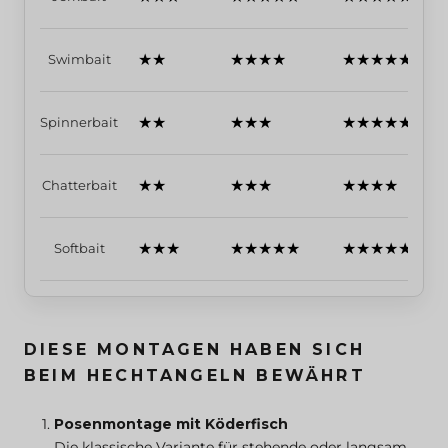
★★
★★★★
★★★★★
Swimbait
★★
★★★
★★★★★
Spinnerbait
★★
★★★
★★★★
Chatterbait
★★★
★★★★★
★★★★★
Softbait
DIESE MONTAGEN HABEN SICH
BEIM HECHTANGELN BEWÄHRT
Posenmontage mit Köderfisch
Die klassische Variante für stehende oder langsam