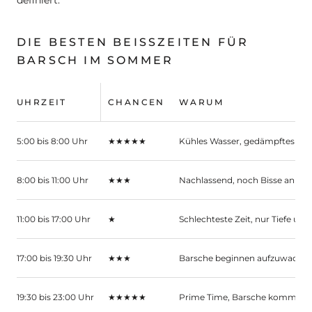
definiert.
DIE BESTEN BEISSZEITEN FÜR B
ARSCH IM SOMMER
UHRZEIT
CHANCEN
WARUM
5:00 bis 8:00 Uhr
★★★★★
Kühles Wasser, gedämpftes Lich
8:00 bis 11:00 Uhr
★★★
Nachlassend, noch Bisse an sch
11:00 bis 17:00 Uhr
★
Schlechteste Zeit, nur Tiefe un
17:00 bis 19:30 Uhr
★★★
Barsche beginnen aufzuwache
19:30 bis 23:00 Uhr
★★★★★
Prime Time, Barsche kommen w