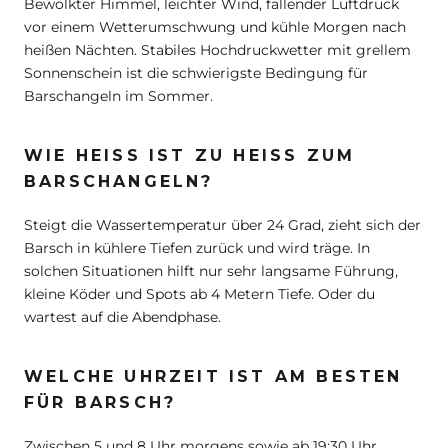
Bewölkter Himmel, leichter Wind, fallender Luftdruck
vor einem Wetterumschwung und kühle Morgen nach
heißen Nächten. Stabiles Hochdruckwetter mit grellem
Sonnenschein ist die schwierigste Bedingung für
Barschangeln im Sommer.
WIE HEISS IST ZU HEISS ZUM BA
RSCHANGELN?
Steigt die Wassertemperatur über 24 Grad, zieht sich der
Barsch in kühlere Tiefen zurück und wird träge. In
solchen Situationen hilft nur sehr langsame Führung,
kleine Köder und Spots ab 4 Metern Tiefe. Oder du
wartest auf die Abendphase.
WELCHE UHRZEIT IST AM BESTEN
FÜR BARSCH?
Zwischen 5 und 8 Uhr morgens sowie ab 19:30 Uhr