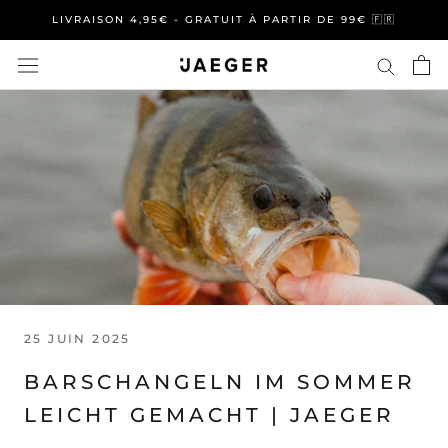
Aller
LIVRAISON 4,95€ - GRATUIT À PARTIR DE 99€ 🇫🇷
au
contenu
25 JUIN 2025
BARSCHANGELN IM SOMMER
LEICHT GEMACHT | JAEGER